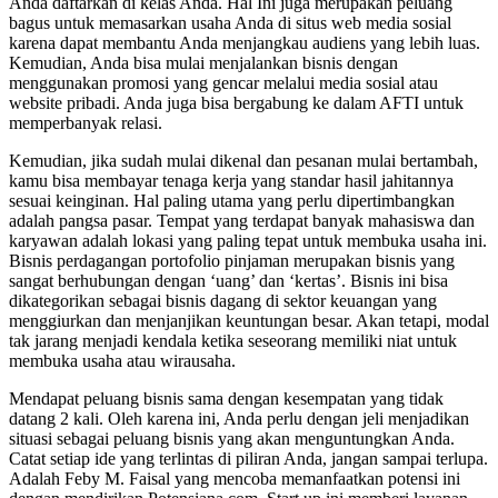
Anda daftarkan di kelas Anda. Hal Ini juga merupakan peluang
bagus untuk memasarkan usaha Anda di situs web media sosial
karena dapat membantu Anda menjangkau audiens yang lebih luas.
Kemudian, Anda bisa mulai menjalankan bisnis dengan
menggunakan promosi yang gencar melalui media sosial atau
website pribadi. Anda juga bisa bergabung ke dalam AFTI untuk
memperbanyak relasi.
Kemudian, jika sudah mulai dikenal dan pesanan mulai bertambah,
kamu bisa membayar tenaga kerja yang standar hasil jahitannya
sesuai keinginan. Hal paling utama yang perlu dipertimbangkan
adalah pangsa pasar. Tempat yang terdapat banyak mahasiswa dan
karyawan adalah lokasi yang paling tepat untuk membuka usaha ini.
Bisnis perdagangan portofolio pinjaman merupakan bisnis yang
sangat berhubungan dengan ‘uang’ dan ‘kertas’. Bisnis ini bisa
dikategorikan sebagai bisnis dagang di sektor keuangan yang
menggiurkan dan menjanjikan keuntungan besar. Akan tetapi, modal
tak jarang menjadi kendala ketika seseorang memiliki niat untuk
membuka usaha atau wirausaha.
Mendapat peluang bisnis sama dengan kesempatan yang tidak
datang 2 kali. Oleh karena ini, Anda perlu dengan jeli menjadikan
situasi sebagai peluang bisnis yang akan menguntungkan Anda.
Catat setiap ide yang terlintas di piliran Anda, jangan sampai terlupa.
Adalah Feby M. Faisal yang mencoba memanfaatkan potensi ini