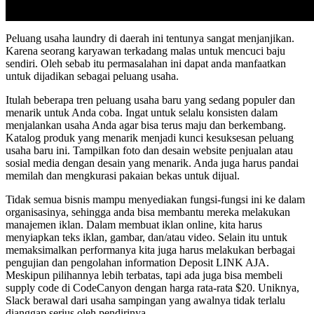
Peluang usaha laundry di daerah ini tentunya sangat menjanjikan.
Karena seorang karyawan terkadang malas untuk mencuci baju
sendiri. Oleh sebab itu permasalahan ini dapat anda manfaatkan
untuk dijadikan sebagai peluang usaha.
Itulah beberapa tren peluang usaha baru yang sedang populer dan
menarik untuk Anda coba. Ingat untuk selalu konsisten dalam
menjalankan usaha Anda agar bisa terus maju dan berkembang.
Katalog produk yang menarik menjadi kunci kesuksesan peluang
usaha baru ini. Tampilkan foto dan desain website penjualan atau
sosial media dengan desain yang menarik. Anda juga harus pandai
memilah dan mengkurasi pakaian bekas untuk dijual.
Tidak semua bisnis mampu menyediakan fungsi-fungsi ini ke dalam
organisasinya, sehingga anda bisa membantu mereka melakukan
manajemen iklan. Dalam membuat iklan online, kita harus
menyiapkan teks iklan, gambar, dan/atau video. Selain itu untuk
memaksimalkan performanya kita juga harus melakukan berbagai
pengujian dan pengolahan information Deposit LINK AJA.
Meskipun pilihannya lebih terbatas, tapi ada juga bisa membeli
supply code di CodeCanyon dengan harga rata-rata $20. Uniknya,
Slack berawal dari usaha sampingan yang awalnya tidak terlalu
dianggap serius oleh pendirinya.