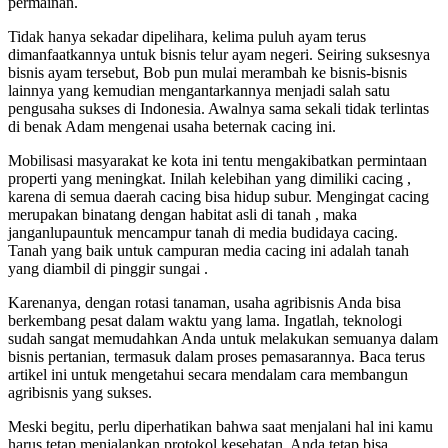
permainan.
Tidak hanya sekadar dipelihara, kelima puluh ayam terus
dimanfaatkannya untuk bisnis telur ayam negeri. Seiring suksesnya
bisnis ayam tersebut, Bob pun mulai merambah ke bisnis-bisnis
lainnya yang kemudian mengantarkannya menjadi salah satu
pengusaha sukses di Indonesia. Awalnya sama sekali tidak terlintas
di benak Adam mengenai usaha beternak cacing ini.
Mobilisasi masyarakat ke kota ini tentu mengakibatkan permintaan
properti yang meningkat. Inilah kelebihan yang dimiliki cacing ,
karena di semua daerah cacing bisa hidup subur. Mengingat cacing
merupakan binatang dengan habitat asli di tanah , maka
janganlupauntuk mencampur tanah di media budidaya cacing.
Tanah yang baik untuk campuran media cacing ini adalah tanah
yang diambil di pinggir sungai .
Karenanya, dengan rotasi tanaman, usaha agribisnis Anda bisa
berkembang pesat dalam waktu yang lama. Ingatlah, teknologi
sudah sangat memudahkan Anda untuk melakukan semuanya dalam
bisnis pertanian, termasuk dalam proses pemasarannya. Baca terus
artikel ini untuk mengetahui secara mendalam cara membangun
agribisnis yang sukses.
Meski begitu, perlu diperhatikan bahwa saat menjalani hal ini kamu
harus tetap menjalankan protokol kesehatan. Anda tetap bisa