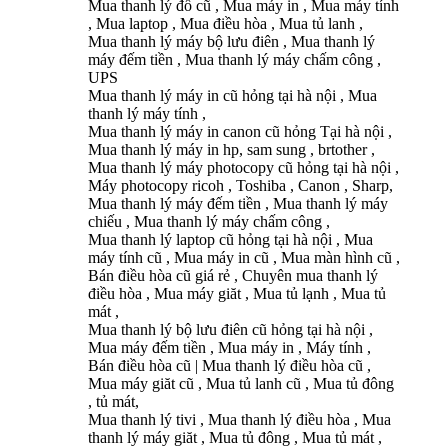
Mua thanh lý đồ cũ , Mua máy in , Mua máy tính
, Mua laptop , Mua điều hòa , Mua tủ lanh ,
Mua thanh lý máy bộ lưu điên , Mua thanh lý
máy đếm tiền , Mua thanh lý máy chấm công ,
UPS
Mua thanh lý máy in cũ hỏng tại hà nội , Mua
thanh lý máy tính ,
Mua thanh lý máy in canon cũ hỏng Tại hà nội ,
Mua thanh lý máy in hp, sam sung , brtother ,
Mua thanh lý máy photocopy cũ hỏng tại hà nội ,
Máy photocopy ricoh , Toshiba , Canon , Sharp,
Mua thanh lý máy đếm tiền , Mua thanh lý máy
chiếu , Mua thanh lý máy chấm công ,
Mua thanh lý laptop cũ hỏng tại hà nội , Mua
máy tính cũ , Mua máy in cũ , Mua màn hình cũ ,
Bán điều hòa cũ giá rẻ , Chuyên mua thanh lý
điều hòa , Mua máy giăt , Mua tủ lạnh , Mua tủ
mát ,
Mua thanh lý bộ lưu điên cũ hỏng tại hà nội ,
Mua máy đếm tiền , Mua máy in , Máy tính ,
Bán điều hòa cũ | Mua thanh lý điều hòa cũ ,
Mua máy giăt cũ , Mua tủ lanh cũ , Mua tủ đông
, tủ mát,
Mua thanh lý tivi , Mua thanh lý điều hòa , Mua
thanh lý máy giăt , Mua tủ đông , Mua tủ mát ,