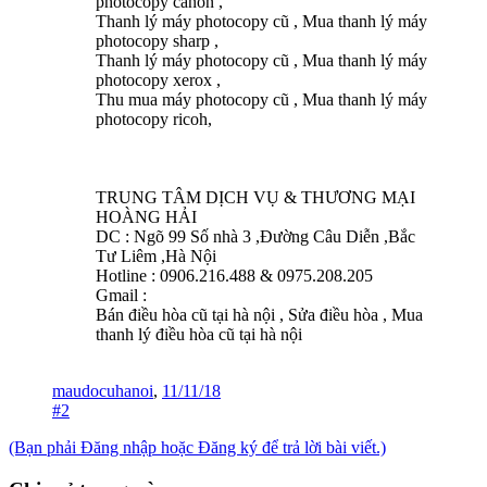
photocopy canon ,
Thanh lý máy photocopy cũ , Mua thanh lý máy
photocopy sharp ,
Thanh lý máy photocopy cũ , Mua thanh lý máy
photocopy xerox ,
Thu mua máy photocopy cũ , Mua thanh lý máy
photocopy ricoh,
TRUNG TÂM DỊCH VỤ & THƯƠNG MẠI
HOÀNG HẢI
DC : Ngõ 99 Số nhà 3 ,Đường Câu Diễn ,Bắc
Tư Liêm ,Hà Nội
Hotline : 0906.216.488 & 0975.208.205
Gmail :
Bán điều hòa cũ tại hà nội , Sửa điều hòa , Mua
thanh lý điều hòa cũ tại hà nội
maudocuhanoi
,
11/11/18
#2
(Bạn phải Đăng nhập hoặc Đăng ký để trả lời bài viết.)