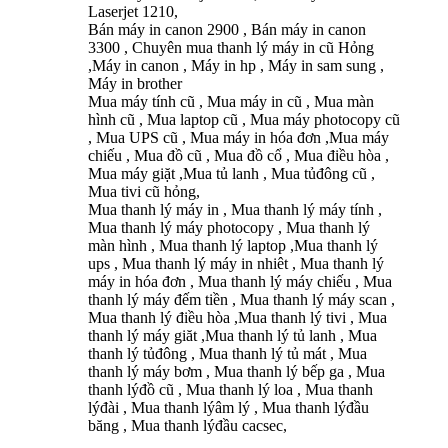
Laserjet 1210,
Bán máy in canon 2900 , Bán máy in canon
3300 , Chuyên mua thanh lý máy in cũ Hỏng
,Máy in canon , Máy in hp , Máy in sam sung ,
Máy in brother
Mua máy tính cũ , Mua máy in cũ , Mua màn
hình cũ , Mua laptop cũ , Mua máy photocopy cũ
, Mua UPS cũ , Mua máy in hóa đơn ,Mua máy
chiếu , Mua đồ cũ , Mua đồ cổ , Mua điều hòa ,
Mua máy giặt ,Mua tủ lanh , Mua tủđông cũ ,
Mua tivi cũ hỏng,
Mua thanh lý máy in , Mua thanh lý máy tính ,
Mua thanh lý máy photocopy , Mua thanh lý
màn hình , Mua thanh lý laptop ,Mua thanh lý
ups , Mua thanh lý máy in nhiêt , Mua thanh lý
máy in hóa đơn , Mua thanh lý máy chiếu , Mua
thanh lý máy đếm tiền , Mua thanh lý máy scan ,
Mua thanh lý điều hòa ,Mua thanh lý tivi , Mua
thanh lý máy giăt ,Mua thanh lý tủ lanh , Mua
thanh lý tủđông , Mua thanh lý tủ mát , Mua
thanh lý máy bơm , Mua thanh lý bếp ga , Mua
thanh lýđồ cũ , Mua thanh lý loa , Mua thanh
lýđài , Mua thanh lýâm lý , Mua thanh lýđầu
băng , Mua thanh lýđầu cacsec,