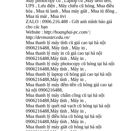
Máy photocopy cũ , Laptop cũ ,Máy đêm tiên,
UPS , Lưu điện , Máy chiếu cũ hỏng, Mua điều
hòa , Mua tủ lanh , Mua máy giăt , Mua tủ đông ,
Mua tủ mát , Mua tivi
ZALO : 0906.216.488 - Gửi anh mình báo giá
cho các bạn
Website :
http://hoanghai-pc.com/
|
http://devmaster.edu.vn/
Mua thanh lý máy tính cũ giá cao tại hà nội
0906216488, Máy tính , Máy in ,
Mua thanh lý máy in cũ giá cao tại hà nội
0906216488,Máy tính , Máy in ,
Mua thanh lý máy photocopy cũ hỏng tại hà nội
0906216488,Máy tính , Máy in ,
Mua thanh lý laptop cũ hỏng giá cao tại hà nội
0906216488,Máy tính , Máy in ,
Mua thanh lý máy đếm tiền cũ hỏng giá cao tại
hà nội 0906216488,
Mua thanh lý máy chấm công cũ tại hà nội
0906216488,Máy tính , Máy in ,
Mua thanh lý quét mã vạch cũ hỏng tại hà nội
0906216488,Máy tính , Máy in ,
Mua thanh lý điều hòa cũ hỏng tại hà nội
0906216488,Máy tính , Máy in ,
Mua thanh lý máy giăt cũ hỏng tại hà nội