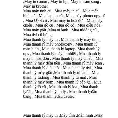
,Máy in canon , Máy in hp , Máy in sam sung ,
Máy in brother
Mua máy tính cũ , Mua máy in cũ , Mua màn
hình cũ , Mua laptop cũ , Mua máy photocopy cũ
, Mua UPS cũ , Mua máy in hóa đơn ,Mua máy
chiếu , Mua đồ cũ , Mua đồ cổ , Mua điều hòa ,
Mua máy giặt ,Mua tủ lanh , Mua tủđông cũ ,
Mua tivi cũ hỏng,
Mua thanh lý máy in , Mua thanh lý máy tính ,
Mua thanh lý máy photocopy , Mua thanh lý
màn hình , Mua thanh lý laptop ,Mua thanh lý
ups , Mua thanh lý máy in nhiêt , Mua thanh lý
máy in hóa đơn , Mua thanh lý máy chiếu , Mua
thanh lý máy đếm tiền , Mua thanh lý máy scan ,
Mua thanh lý điều hòa ,Mua thanh lý tivi , Mua
thanh lý máy giăt ,Mua thanh lý tủ lanh , Mua
thanh lý tủđông , Mua thanh lý tủ mát , Mua
thanh lý máy bơm , Mua thanh lý bếp ga , Mua
thanh lýđồ cũ , Mua thanh lý loa , Mua thanh
lýđài , Mua thanh lýâm lý , Mua thanh lýđầu
băng , Mua thanh lýđầu cacsec,
Mua thanh lý máy in ,Máy tính ,Màn hinh ,Máy