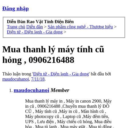
Đăng nhập
Diễn Đàn Rao Vặt Tỉnh Điện Biên
Trang chủ
Diễn đàn
>
Sản phẩm công nghệ - Thương hiệu
>
Điện tử - Điện lạnh - Gia dụng
>
Mua thanh lý máy tính cũ
hỏng , 0906216488
Thảo luận trong '
Điện tử - Điện lạnh - Gia dụng
' bắt đầu bởi
maudocuhanoi
,
7/11/18
.
maudocuhanoi
Member
Mua thanh lý máy in , Máy in canon 2900, Máy
in cũ , 0906216488 ,Chuyên mua thanh lý ĐỒ
CŨ , Máy tính cũ ,Máy in cũ , Màn hình cũ ,
Máy photocopy cũ , Laptop cũ ,Máy đêm tiên,
UPS , Lưu điện , Máy chiếu cũ hỏng, Mua điều
hòa , Mua tủ lanh , Mua máy giăt , Mua tủ đông ,