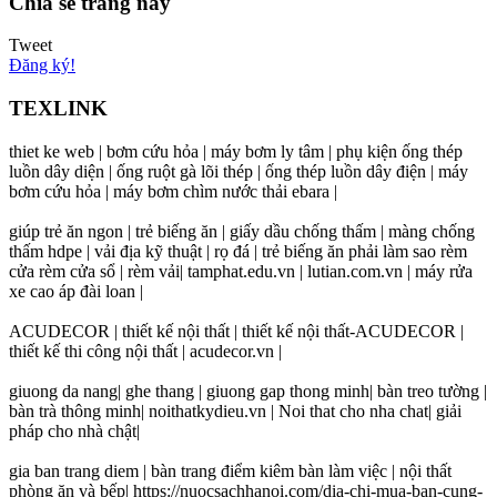
Chia sẻ trang này
Tweet
Đăng ký!
TEXLINK
thiet ke web | bơm cứu hỏa | máy bơm ly tâm | phụ kiện ống thép
luồn dây diện | ống ruột gà lõi thép | ống thép luồn dây điện | máy
bơm cứu hỏa | máy bơm chìm nước thải ebara |
giúp trẻ ăn ngon | trẻ biếng ăn | giấy dầu chống thấm | màng chống
thấm hdpe | vải địa kỹ thuật | rọ đá | trẻ biếng ăn phải làm sao rèm
cửa rèm cửa sổ | rèm vải| tamphat.edu.vn | lutian.com.vn | máy rửa
xe cao áp đài loan |
ACUDECOR | thiết kế nội thất | thiết kế nội thất-ACUDECOR |
thiết kế thi công nội thất | acudecor.vn |
giuong da nang| ghe thang | giuong gap thong minh| bàn treo tường |
bàn trà thông minh| noithatkydieu.vn | Noi that cho nha chat| giải
pháp cho nhà chật|
gia ban trang diem | bàn trang điểm kiêm bàn làm việc | nội thất
phòng ăn và bếp| https://nuocsachhanoi.com/dia-chi-mua-ban-cung-