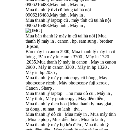
0906216488,Máy tính , Máy in ,
Mua thanh lý tivi cũ hỏng tại hà nội
0906216488,Máy tính , Máy in ,
Mua thanh lý laptop cũ , máy tính cũ tại hà nội
0906216488,Máy tính , Máy in ,
Mua bán thanh lý máy in cũ tại hà nội | Mua
thanh lý máy in , canon , hp, sam sung , brother
,Epson,
Bán máy in canon 2900, Mua thanh lý máy in cũ
hỏng , Bán máy in canon 3300 , Máy in 1320
,2035,Mua thanh lý máy in canon , Máy in canon
2900 , Máy in canon 3300 , Máy in hp 1320 ,
Máy in hp 2035 ,
Mua thanh lý máy photocopy cũ hỏng , Máy
photocopy ricoh , Máy photocopy fuji xerox ,
Canon , Sharp ,
Mua thanh lý laptop | Thu mua đô cũ , Máy in ,
Máy tính , Máy photocopy , Máy đếm tiền ,
Mua thanh ly dieu hoa | Mua thanh ly may giat ,
tu dong , tu mat , tu lanh , tivi ,
Mua thanh lý đồ cũ , Mua máy in , Mua máy tính
, Mua laptop , Mua điều hòa , Mua tủ lanh ,
Mua thanh lý máy bộ lưu điên , Mua thanh lý
máy đếm tiền , Mua thanh lý máy chấm công ,