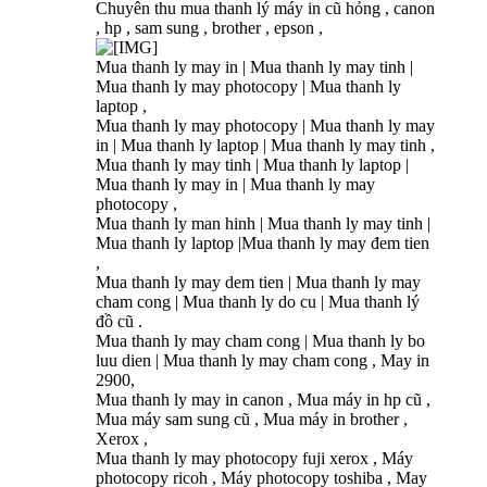
Chuyên thu mua thanh lý máy in cũ hỏng , canon
, hp , sam sung , brother , epson ,
Mua thanh ly may in | Mua thanh ly may tinh |
Mua thanh ly may photocopy | Mua thanh ly
laptop ,
Mua thanh ly may photocopy | Mua thanh ly may
in | Mua thanh ly laptop | Mua thanh ly may tinh ,
Mua thanh ly may tinh | Mua thanh ly laptop |
Mua thanh ly may in | Mua thanh ly may
photocopy ,
Mua thanh ly man hinh | Mua thanh ly may tinh |
Mua thanh ly laptop |Mua thanh ly may đem tien
,
Mua thanh ly may dem tien | Mua thanh ly may
cham cong | Mua thanh ly do cu | Mua thanh lý
đồ cũ .
Mua thanh ly may cham cong | Mua thanh ly bo
luu dien | Mua thanh ly may cham cong , May in
2900,
Mua thanh ly may in canon , Mua máy in hp cũ ,
Mua máy sam sung cũ , Mua máy in brother ,
Xerox ,
Mua thanh ly may photocopy fuji xerox , Máy
photocopy ricoh , Máy photocopy toshiba , May