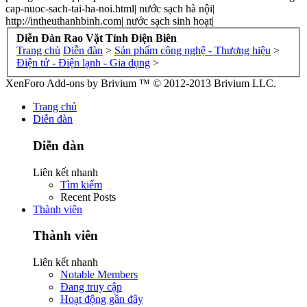
cap-nuoc-sach-tai-ha-noi.html| nước sạch hà nội|
http://intheuthanhbinh.com| nước sạch sinh hoạt|
Diễn Đàn Rao Vặt Tỉnh Điện Biên
Trang chủ
Diễn đàn
>
Sản phẩm công nghệ - Thương hiệu
>
Điện tử - Điện lạnh - Gia dụng
>
XenForo Add-ons by Brivium ™ © 2012-2013 Brivium LLC.
Trang chủ
Diễn đàn
Diễn đàn
Liên kết nhanh
Tìm kiếm
Recent Posts
Thành viên
Thành viên
Liên kết nhanh
Notable Members
Đang truy cập
Hoạt động gần đây