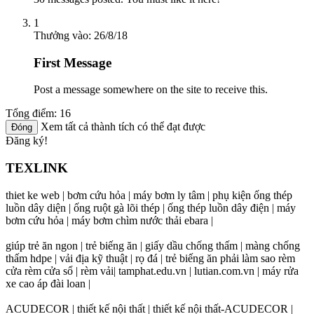
1
Thưởng vào:
26/8/18
First Message
Post a message somewhere on the site to receive this.
Tổng điểm: 16
Xem tất cả thành tích có thể đạt được
Đăng ký!
TEXLINK
thiet ke web | bơm cứu hỏa | máy bơm ly tâm | phụ kiện ống thép
luồn dây diện | ống ruột gà lõi thép | ống thép luồn dây điện | máy
bơm cứu hỏa | máy bơm chìm nước thải ebara |
giúp trẻ ăn ngon | trẻ biếng ăn | giấy dầu chống thấm | màng chống
thấm hdpe | vải địa kỹ thuật | rọ đá | trẻ biếng ăn phải làm sao rèm
cửa rèm cửa sổ | rèm vải| tamphat.edu.vn | lutian.com.vn | máy rửa
xe cao áp đài loan |
ACUDECOR | thiết kế nội thất | thiết kế nội thất-ACUDECOR |