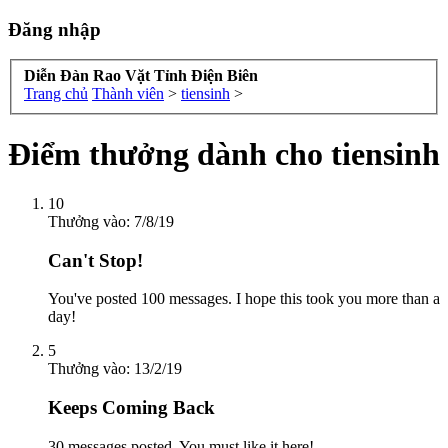
Đăng nhập
Diễn Đàn Rao Vặt Tỉnh Điện Biên
Trang chủ
Thành viên
>
tiensinh
>
Điểm thưởng dành cho tiensinh
10
Thưởng vào:
7/8/19
Can't Stop!
You've posted 100 messages. I hope this took you more than a
day!
5
Thưởng vào:
13/2/19
Keeps Coming Back
30 messages posted. You must like it here!