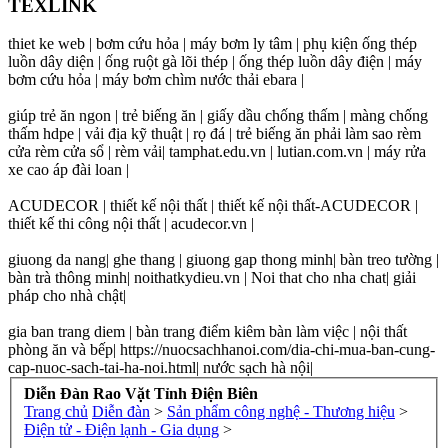
TEXLINK
thiet ke web | bơm cứu hỏa | máy bơm ly tâm | phụ kiện ống thép
luồn dây diện | ống ruột gà lõi thép | ống thép luồn dây điện | máy
bơm cứu hỏa | máy bơm chìm nước thải ebara |
giúp trẻ ăn ngon | trẻ biếng ăn | giấy dầu chống thấm | màng chống
thấm hdpe | vải địa kỹ thuật | rọ đá | trẻ biếng ăn phải làm sao rèm
cửa rèm cửa sổ | rèm vải| tamphat.edu.vn | lutian.com.vn | máy rửa
xe cao áp đài loan |
ACUDECOR | thiết kế nội thất | thiết kế nội thất-ACUDECOR |
thiết kế thi công nội thất | acudecor.vn |
giuong da nang| ghe thang | giuong gap thong minh| bàn treo tường |
bàn trà thông minh| noithatkydieu.vn | Noi that cho nha chat| giải
pháp cho nhà chật|
gia ban trang diem | bàn trang điểm kiêm bàn làm việc | nội thất
phòng ăn và bếp| https://nuocsachhanoi.com/dia-chi-mua-ban-cung-
cap-nuoc-sach-tai-ha-noi.html| nước sạch hà nội|
Diễn Đàn Rao Vặt Tỉnh Điện Biên
Trang chủ
Diễn đàn
>
Sản phẩm công nghệ - Thương hiệu
>
Điện tử - Điện lạnh - Gia dụng
>