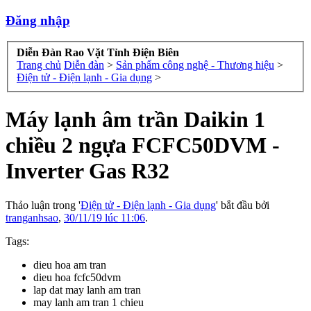
Đăng nhập
Diễn Đàn Rao Vặt Tỉnh Điện Biên
Trang chủ
Diễn đàn
>
Sản phẩm công nghệ - Thương hiệu
>
Điện tử - Điện lạnh - Gia dụng
>
Máy lạnh âm trần Daikin 1
chiều 2 ngựa FCFC50DVM -
Inverter Gas R32
Thảo luận trong '
Điện tử - Điện lạnh - Gia dụng
' bắt đầu bởi
tranganhsao
,
30/11/19 lúc 11:06
.
Tags:
dieu hoa am tran
dieu hoa fcfc50dvm
lap dat may lanh am tran
may lanh am tran 1 chieu