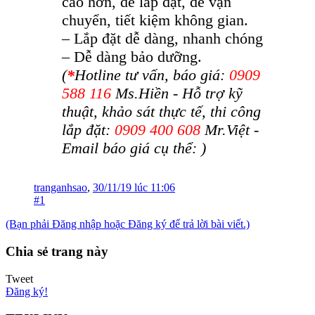
cao hơn, dễ lắp đặt, dễ vận
chuyển, tiết kiệm không gian.
– Lắp đặt dễ dàng, nhanh chóng
– Dễ dàng bảo dưỡng.
(
*
Hotline tư vấn, báo giá:
0909
588 116
Ms.Hiền - Hỗ trợ kỹ
thuật, khảo sát thực tế, thi công
lắp đặt:
0909 400 608
Mr.Việt -
Email báo giá cụ thể:
)
tranganhsao
,
30/11/19 lúc 11:06
#1
(Bạn phải Đăng nhập hoặc Đăng ký để trả lời bài viết.)
Chia sẻ trang này
Tweet
Đăng ký!