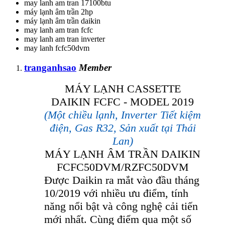
may lanh am tran 17100btu
máy lạnh âm trần 2hp
máy lạnh âm trần daikin
may lanh am tran fcfc
may lanh am tran inverter
may lanh fcfc50dvm
tranganhsao
Member
MÁY LẠNH CASSETTE
DAIKIN FCFC - MODEL 2019
(Một chiều lạnh, Inverter Tiết kiệm
điện, Gas R32, Sản xuất tại Thái
Lan)
MÁY LẠNH ÂM TRẦN DAIKIN
FCFC50DVM/RZFC50DVM
Được Daikin ra mắt vào đầu tháng
10/2019 với nhiều ưu điểm, tính
năng nổi bật và công nghệ cải tiến
mới nhất. Cùng điểm qua một số