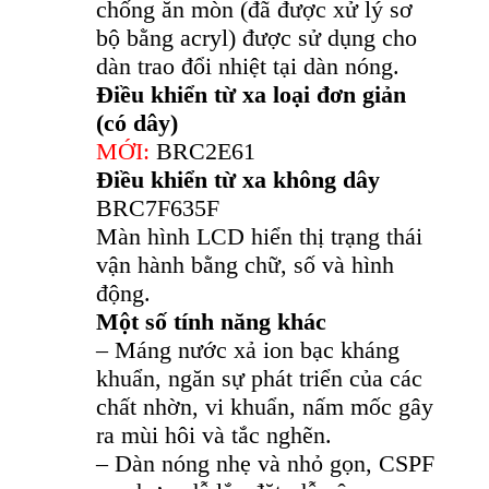
chống ăn mòn (đã được xử lý sơ
bộ bằng acryl) được sử dụng cho
dàn trao đổi nhiệt tại dàn nóng.
Điều khiển từ xa loại đơn giản
(có dây)
MỚI:
BRC2E61
Điều khiển từ xa không dây
BRC7F635F
Màn hình LCD hiển thị trạng thái
vận hành bằng chữ, số và hình
động.
Một số tính năng khác
– Máng nước xả ion bạc kháng
khuẩn, ngăn sự phát triển của các
chất nhờn, vi khuẩn, nấm mốc gây
ra mùi hôi và tắc nghẽn.
– Dàn nóng nhẹ và nhỏ gọn, CSPF