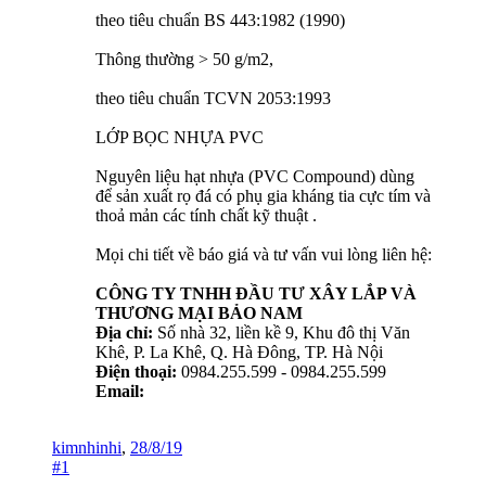
theo tiêu chuẩn BS 443:1982 (1990)
Thông thường > 50 g/m2,
theo tiêu chuẩn TCVN 2053:1993
LỚP BỌC NHỰA PVC
Nguyên liệu hạt nhựa (PVC Compound) dùng
để sản xuất rọ đá có phụ gia kháng tia cực tím và
thoả mản các tính chất kỹ thuật .
Mọi chi tiết về báo giá và tư vấn vui lòng liên hệ:
CÔNG TY TNHH ĐẦU TƯ XÂY LẮP VÀ
THƯƠNG MẠI BẢO NAM
Địa chỉ:
Số nhà 32, liền kề 9, Khu đô thị Văn
Khê, P. La Khê, Q. Hà Đông, TP. Hà Nội
Điện thoại:
0984.255.599 - 0984.255.599
Email:
kimnhinhi
,
28/8/19
#1