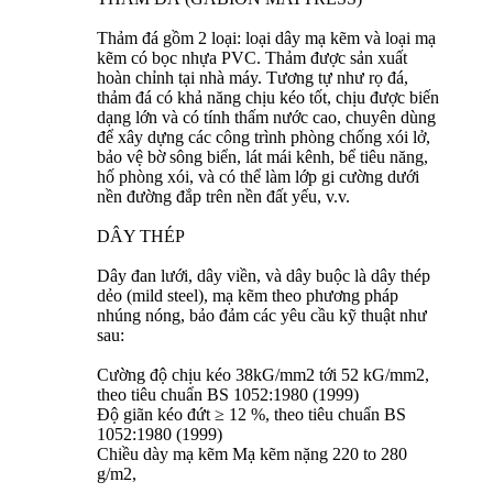
Thảm đá gồm 2 loại: loại dây mạ kẽm và loại mạ
kẽm có bọc nhựa PVC. Thảm được sản xuất
hoàn chỉnh tại nhà máy. Tương tự như rọ đá,
thảm đá có khả năng chịu kéo tốt, chịu được biến
dạng lớn và có tính thấm nước cao, chuyên dùng
để xây dựng các công trình phòng chống xói lở,
bảo vệ bờ sông biển, lát mái kênh, bể tiêu năng,
hố phòng xói, và có thể làm lớp gi cường dưới
nền đường đắp trên nền đất yếu, v.v.
DÂY THÉP
Dây đan lưới, dây viền, và dây buộc là dây thép
dẻo (mild steel), mạ kẽm theo phương pháp
nhúng nóng, bảo đảm các yêu cầu kỹ thuật như
sau:
Cường độ chịu kéo 38kG/mm2 tới 52 kG/mm2,
theo tiêu chuẩn BS 1052:1980 (1999)
Độ giãn kéo đứt ≥ 12 %, theo tiêu chuẩn BS
1052:1980 (1999)
Chiều dày mạ kẽm Mạ kẽm nặng 220 to 280
g/m2,