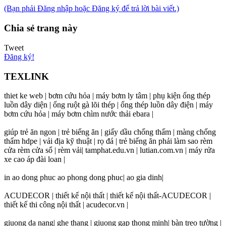
(Bạn phải Đăng nhập hoặc Đăng ký để trả lời bài viết.)
Chia sẻ trang này
Tweet
Đăng ký!
TEXLINK
thiet ke web | bơm cứu hỏa | máy bơm ly tâm | phụ kiện ống thép
luồn dây diện | ống ruột gà lõi thép | ống thép luồn dây điện | máy
bơm cứu hỏa | máy bơm chìm nước thải ebara |
giúp trẻ ăn ngon | trẻ biếng ăn | giấy dầu chống thấm | màng chống
thấm hdpe | vải địa kỹ thuật | rọ đá | trẻ biếng ăn phải làm sao rèm
cửa rèm cửa sổ | rèm vải| tamphat.edu.vn | lutian.com.vn | máy rửa
xe cao áp đài loan |
in ao dong phuc ao phong dong phuc| ao gia dinh|
ACUDECOR | thiết kế nội thất | thiết kế nội thất-ACUDECOR |
thiết kế thi công nội thất | acudecor.vn |
giuong da nang| ghe thang | giuong gap thong minh| bàn treo tường |