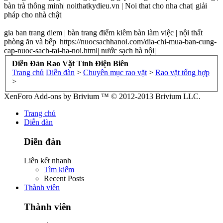
bàn trà thông minh| noithatkydieu.vn | Noi that cho nha chat| giải
pháp cho nhà chật|
gia ban trang diem | bàn trang điểm kiêm bàn làm việc | nội thất
phòng ăn và bếp| https://nuocsachhanoi.com/dia-chi-mua-ban-cung-
cap-nuoc-sach-tai-ha-noi.html| nước sạch hà nội|
Diễn Đàn Rao Vặt Tỉnh Điện Biên
Trang chủ
Diễn đàn
>
Chuyên mục rao vặt
>
Rao vặt tổng hợp
>
XenForo Add-ons by Brivium ™ © 2012-2013 Brivium LLC.
Trang chủ
Diễn đàn
Diễn đàn
Liên kết nhanh
Tìm kiếm
Recent Posts
Thành viên
Thành viên