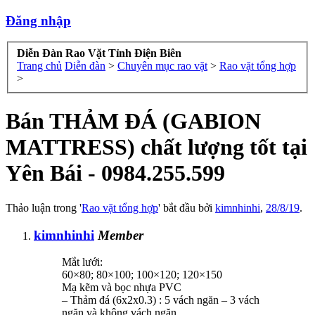
Đăng nhập
Diễn Đàn Rao Vặt Tỉnh Điện Biên
Trang chủ
Diễn đàn
>
Chuyên mục rao vặt
>
Rao vặt tổng hợp
>
Bán THẢM ĐÁ (GABION
MATTRESS) chất lượng tốt tại
Yên Bái - 0984.255.599
Thảo luận trong '
Rao vặt tổng hợp
' bắt đầu bởi
kimnhinhi
,
28/8/19
.
kimnhinhi
Member
Mắt lưới:
60×80; 80×100; 100×120; 120×150
Mạ kẽm và bọc nhựa PVC
– Thảm đá (6x2x0.3) : 5 vách ngăn – 3 vách
ngăn và không vách ngăn